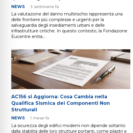
lo sicuro per crisi
NEWS
3 settimane fa
La valutazione del danno multirischio rappresenta una
delle frontiere più complesse e urgenti per la
lità adatta per ADHD
salvaguardia degli insediamenti urbani e delle
infrastrutture critiche. In questo contesto, la Fondazione
Eucentre entra…
ità per cecità
ità sicura per epilessia
AC156 si Aggiorna: Cosa Cambia nella
Qualifica Sismica dei Componenti Non
Strutturali
NEWS
1 mese fa
La sicurezza degli edifici moderni non dipende soltanto
dalla stabilità delle loro strutture portanti, come pilastri e