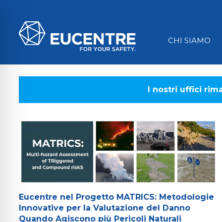
CHI SIAMO
I nostri uffici ri
ità per disabilità visive
Eucentre nel Progetto MATRICS: Metodologie
Innovative per la Valutazione del Danno
Quando Agiscono più Pericoli Naturali