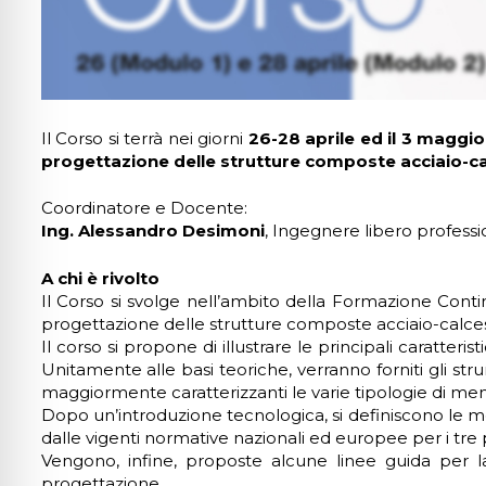
lo sicuro per crisi
lità adatta per ADHD
Il Corso si terrà nei giorni
26-28 aprile ed il 3 magg
progettazione delle strutture composte acciaio-ca
ità per cecità
Coordinatore e Docente:
Ing. Alessandro Desimoni
, Ingegnere libero professi
ità sicura per epilessia
A chi è rivolto
Il Corso si svolge nell’ambito della Formazione Contin
progettazione delle strutture composte acciaio-calce
Il corso si propone di illustrare le principali caratter
Unitamente alle basi teoriche, verranno forniti gli st
maggiormente caratterizzanti le varie tipologie di 
Dopo un’introduzione tecnologica, si definiscono le met
dalle vigenti normative nazionali ed europee per i tre pr
Vengono, infine, proposte alcune linee guida per l
progettazione.