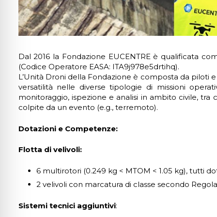
lo sicuro per crisi
lità adatta per ADHD
Dal 2016 la Fondazione EUCENTRE è qualificata com
(Codice Operatore EASA: ITA9j978e5drtihq).
ità per cecità
L’Unità Droni della Fondazione è composta da piloti e 
versatilità nelle diverse tipologie di missioni ope
monitoraggio, ispezione e analisi in ambito civile, tra 
colpite da un evento (e.g., terremoto).
ità sicura per epilessia
Dotazioni e Competenze:
Flotta di
velivoli:
6 multirotori (0.249 kg < MTOM < 1.05 kg), tutti do
2 velivoli con marcatura di classe secondo Regol
Sistemi
tecnici
aggiuntivi
: