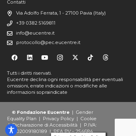
Contatti
Via Adolfo Ferrata, 1 - 27100 Pavia (Italy)
+39 0382 5169811
info@eucentre.it
protocollo@pec.eucentre.it
Tutti i diritti riservati.
Eucentre declina ogni responsabilità per eventuali
omissioni, errate indicazioni o modifiche alle
informazioni sopraindicate
© Fondazione Eucentre
|
Gender
Equality Plan
|
Privacy Policy
|
Cookie
|
Dichiarazione di Accessibilità
| P.IVA:
IT02009180189 | REA PV – 254684