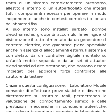
tratta di un sistema completamente autonomo,
allestito all’interno di un autoarticolato che integra
tutti i componenti necessari per operare in modo
indipendente, anche in contesti complessi o lontani
ADHD
da laboratori fissi.
Al suo interno sono installati serbatoi, pompe
oleodinamiche, gruppi di accumulo, linee rigide di
distribuzione il tutto alimentato da un generatore di
corrente elettrica, che garantisce piena operatività
anche in assenza di allacciamenti esterni. Il sistema è
completato da un controller digitale montato su
un’unità mobile separata e da un set di attuatori
ilessia
oleodinamici ad alte prestazioni, che possono essere
impiegati per applicare forze controllate alle
strutture da testare.
Grazie a questa configurazione, il Laboratorio Mobile
consente di effettuare prove statiche e dinamiche
direttamente su strutture reali, permettendo la
valutazione del comportamento sismico e delle
prestazioni meccaniche in condizioni autentiche,
senza dover trasportare i campioni in laboratorio. In