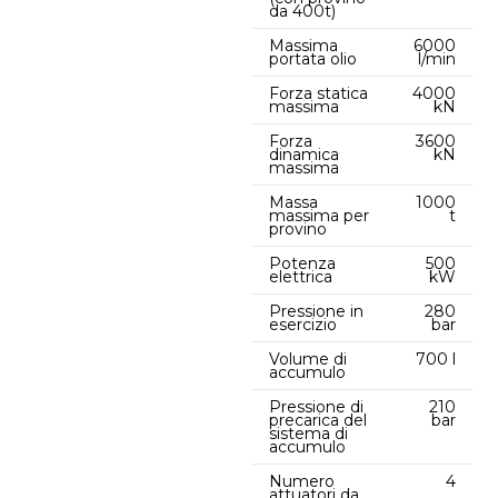
da 400t)
Massima
6000
portata olio
l/min
Forza statica
4000
massima
kN
Forza
3600
dinamica
kN
massima
Massa
1000
massima per
t
provino
Potenza
500
elettrica
kW
Pressione in
280
esercizio
bar
Volume di
700 l
accumulo
Pressione di
210
precarica del
bar
sistema di
accumulo
Numero
4
attuatori da