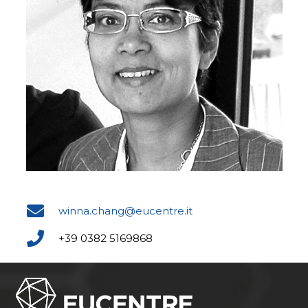
winna.chang@eucentre.it
+39 0382 5169868