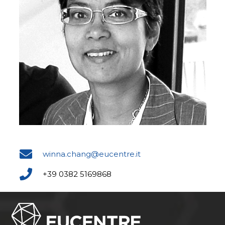
winna.chang@eucentre.it
+39 0382 5169868