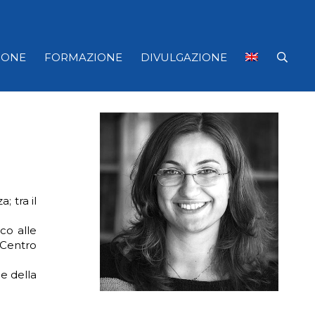
IONE
FORMAZIONE
DIVULGAZIONE
 tra il
co alle
 Centro
 e della