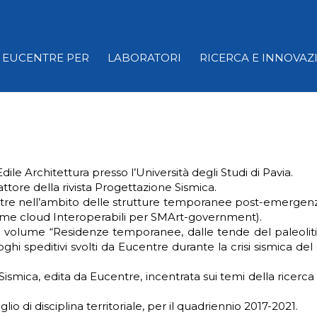
EUCENTRE PER
LABORATORI
RICERCA E INNOVAZ
dile Architettura presso l’Università degli Studi di Pavia.
dattore della rivista Progettazione Sismica.
tre nell’ambito delle strutture temporanee post-emergenza;
oRme cloud Interoperabili per SMArt-government).
 volume “Residenze temporanee, dalle tende del paleoliti
hi speditivi svolti da Eucentre durante la crisi sismica del
Sismica, edita da Eucentre, incentrata sui temi della ricerca
o di disciplina territoriale, per il quadriennio 2017-2021.