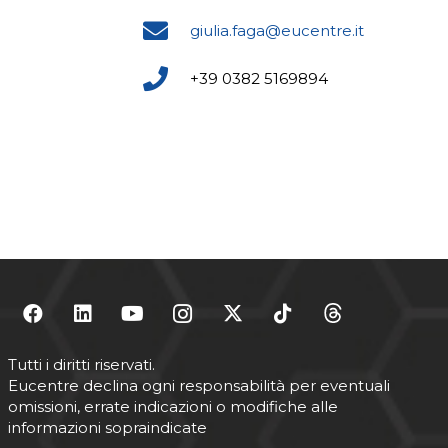
giulia.faga@eucentre.it
+39 0382 5169894
Tutti i diritti riservati.
Eucentre declina ogni responsabilità per eventuali
omissioni, errate indicazioni o modifiche alle
informazioni sopraindicate