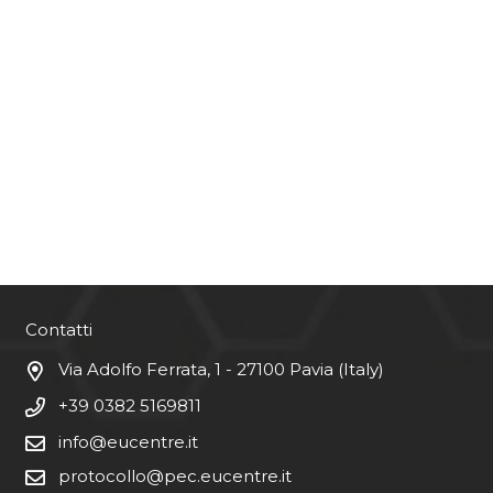
Contatti
Via Adolfo Ferrata, 1 - 27100 Pavia (Italy)
+39 0382 5169811
info@eucentre.it
protocollo@pec.eucentre.it