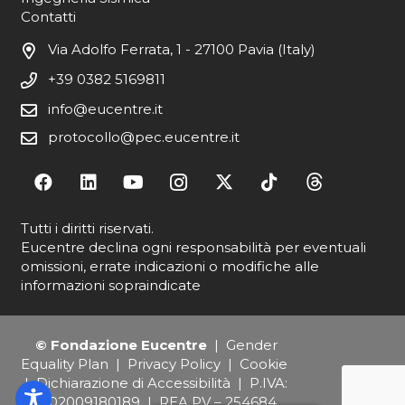
Contatti
Via Adolfo Ferrata, 1 - 27100 Pavia (Italy)
+39 0382 5169811
info@eucentre.it
protocollo@pec.eucentre.it
Tutti i diritti riservati.
Eucentre declina ogni responsabilità per eventuali
omissioni, errate indicazioni o modifiche alle
informazioni sopraindicate
© Fondazione Eucentre
|
Gender
Equality Plan
|
Privacy Policy
|
Cookie
|
Dichiarazione di Accessibilità
| P.IVA:
IT02009180189 | REA PV – 254684