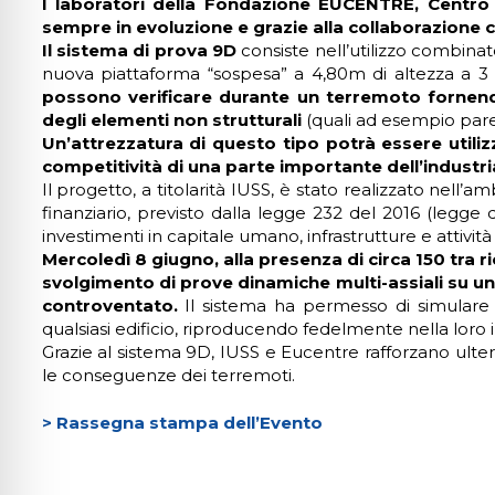
I laboratori della Fondazione EUCENTRE, Centro 
lo sicuro per crisi
sempre in evoluzione e grazie alla collaborazione 
Il sistema di prova 9D
consiste nell’utilizzo combinat
nuova piattaforma “sospesa” a 4,80m di altezza a 3 g
lità adatta per ADHD
possono verificare durante un terremoto fornen
degli elementi non strutturali
(quali ad esempio pareti
Un’attrezzatura di questo tipo potrà essere utiliz
competitività di una parte importante dell’industria
ità per cecità
Il progetto, a titolarità IUSS, è stato realizzato nell
finanziario, previsto dalla legge 232 del 2016 (legge d
investimenti in capitale umano, infrastrutture e attività 
ità sicura per epilessia
Mercoledì 8 giugno, alla presenza di circa 150 tra r
svolgimento di prove dinamiche multi-assiali su un
controventato.
Il sistema ha permesso di simulare 
qualsiasi edificio, riproducendo fedelmente nella loro i
Grazie al sistema 9D, IUSS e Eucentre rafforzano ulter
le conseguenze dei terremoti.
> Rassegna stampa dell’Evento