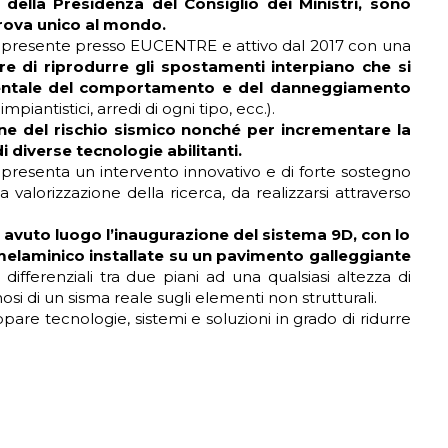
ella Presidenza del Consiglio dei Ministri, sono
prova unico al mondo.
 già presente presso EUCENTRE e attivo dal 2017 con una
re di riprodurre gli spostamenti interpiano che si
imentale del comportamento e del danneggiamento
iantistici, arredi di ogni tipo, ecc.).
ione del rischio sismico nonché per incrementare la
i diverse tecnologie abilitanti.
rappresenta un intervento innovativo e di forte sostegno
 valorizzazione della ricerca, da realizzarsi attraverso
ha avuto luogo l’inaugurazione del sistema 9D, con lo
 melaminico installate su un pavimento galleggiante
ferenziali tra due piani ad una qualsiasi altezza di
si di un sisma reale sugli elementi non strutturali.
are tecnologie, sistemi e soluzioni in grado di ridurre