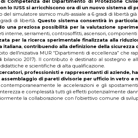
di Competenza del Dipartimento di Protezione Civile d
con lo IUSS si arricchiscono ora di un nuovo sistema di 
o del simulatore sismico multi-assiale a 6 gradi di libertà
radi di libertà.
Questo sistema consentirà in particola
do una preziosa possibilità per la valutazione sper
 interne, serramenti, controsoffitti, ascensori, componenti imp
zata per la ricerca sperimentale finalizzata alla riduz
 italiana
,
contribuendo alla definizione della sicurezza d
’ambito dell’iniziativa MUR “Dipartimenti di eccellenza” che 
i bilancio 2017). Il contributo è destinato al sostegno e alla
didattiche e scientifiche di alta qualificazione.
icercatori, professionisti e rappresentanti di aziende, 
 assemblaggio di pareti divisorie per ufficio in vetro e
contemporaneamente le accelerazioni e gli spostamenti dif
nterezza e complessità tutti gli effetti potenzialmente danno
iormente la collaborazione con l’obiettivo comune di svilupp