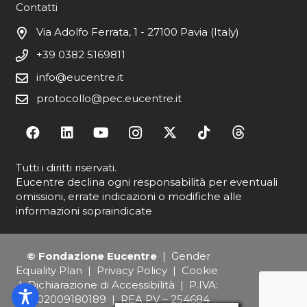
Contatti
Via Adolfo Ferrata, 1 - 27100 Pavia (Italy)
+39 0382 5169811
info@eucentre.it
protocollo@pec.eucentre.it
Tutti i diritti riservati.
Eucentre declina ogni responsabilità per eventuali
omissioni, errate indicazioni o modifiche alle
informazioni sopraindicate
© Fondazione Eucentre
|
Gender
Equality Plan
|
Privacy Policy
|
Cookie
|
Dichiarazione di Accessibilità
| P.IVA:
IT02009180189 | REA PV – 254684